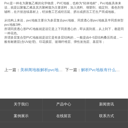
Pvc是一种名为聚氯乙烯的化学物质，PVC地板，也称为“轻体地材”，Pvc地板具体来
说，就是以聚氯乙烯及其共聚树脂为主要原料，加入填料、增塑剂、稳定剂、着色剂等
辅料，在片状连续基材上，经涂敷工艺或经压延、挤出或挤压工艺生产而成地板。
从结构上来说，pvc地板主要分为多层复合pvc地板、同质透心形pvc地板及半同质体型
pvc地板3种。
所谓同质透心形PVC地板就是说它是上下同质透心的，即从面到底，从上到下，都是同
一种花色。
所谓多层复合型PVC地板就是说它是有多层结构的，一般是由4~5层结构叠压而成，一
般有耐磨层(含UV处理)、印花膜层、玻璃纤维层、弹性发泡层、基层等；
上一篇：
美林阁地板解析pvc地板的保养方法
下一篇：
解析Pvc地板有什么优点？
关于我们
产品中心
新闻资讯
案例展示
在线留言
联系方式